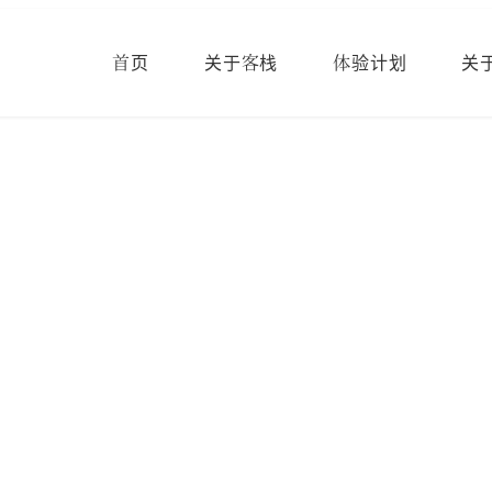
首页
关于客栈
体验计划
关
 Log 中的特色--您自己的
中绘制。
分类信息
2025.12.04
2026.02.26
媒体报道
已出版
改装