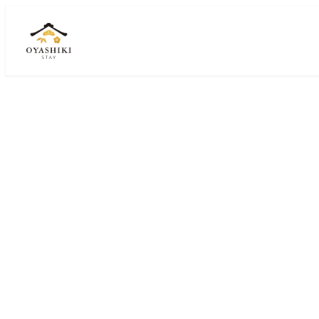
跳
至
主
要
内
容
Atlas