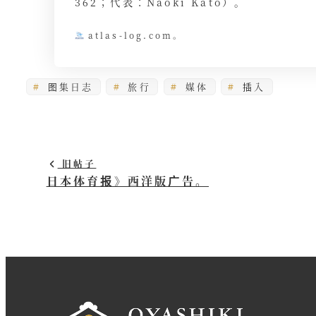
362；代表：Naoki Kato）。
atlas-log.com。
图集日志
旅行
媒体
插入
旧帖子
日本体育报》西洋版广告。