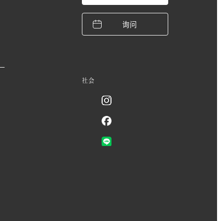
询问
。
社会