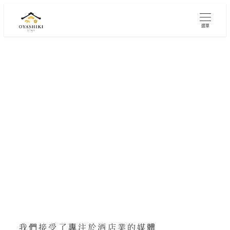
跳
至
選單
內
容
我們接受了飯店銀行的採訪。
分類
2025.11.13
2026.02.26
媒體報道
已發布
修改的
我們接受了專注於酒店業的媒體