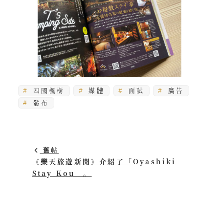
四國楓樹
媒體
面試
廣告
發布
舊帖
《樂天旅遊新聞》介紹了「Oyashiki
Stay Kou」。