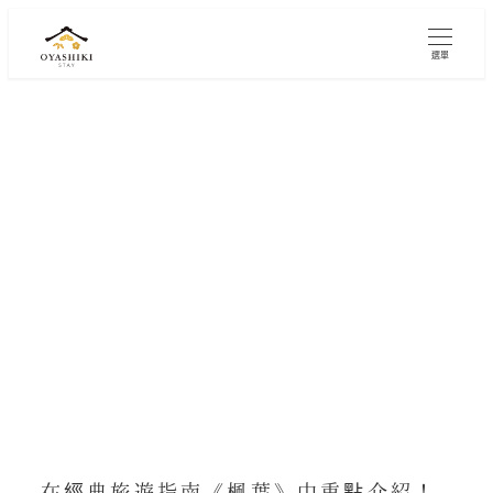
跳
至
選單
內
容
榮登《楓葉四國'27》！整版專題報導
豪宅住宿的魅力
分類
2026.03.05
2026.03.09
媒體報道
已發布
修改的
在經典旅遊指南《楓葉》中重點介紹！