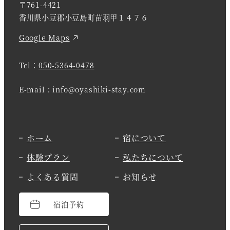
〒761-4421
香川県小豆郡小豆島町苗羽甲１４７６
Google Maps
Tel：
050-5364-0478
E-mail：info@oyashiki-stay.com
ホーム
宿について
体験プラン
私たちについて
よくある質問
お知らせ
宿泊予約