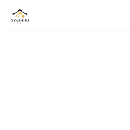
メ
イ
ン
コ
ン
テ
ン
ツ
へ
移
特
動