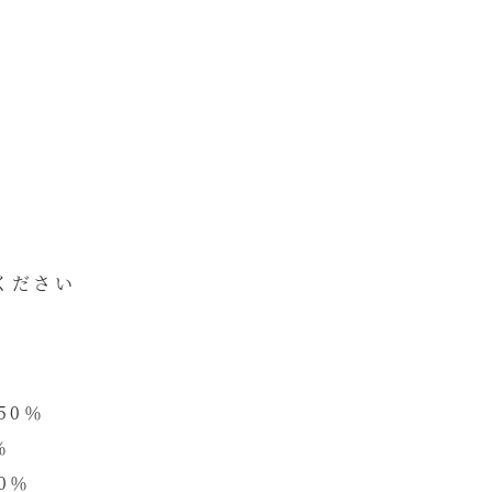
ください
50％
％
0％