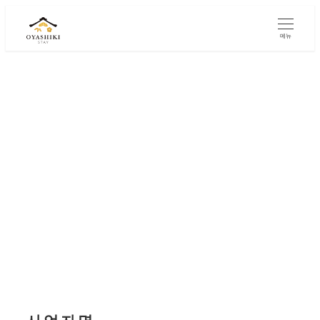
주
요
메뉴
콘
텐
츠
로
건
특정상거래법에 따른 표
너
뛰
기
기
사업자명